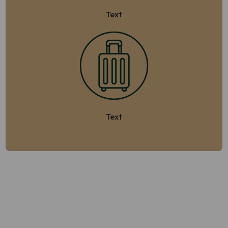
Text
Text